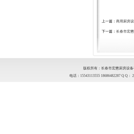
上一篇：
商用厨房设
下一篇：
长春市宏懋
版权所有：长春市宏懋厨房设备有
电话：15543113555 18686482287 Q Q：