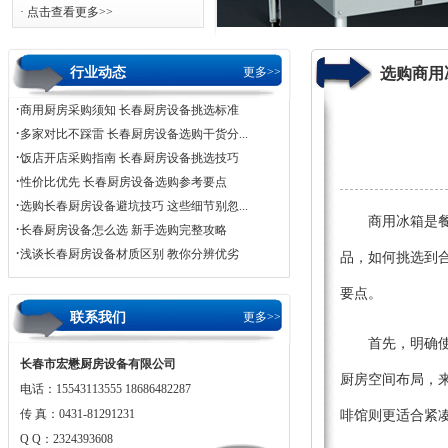
· 点击查看更多>>
行业动态
更多>>
选购商用
·
商用厨房采购须知 长春厨房设备挑选标准
·
多家对比不踩雷 长春厨房设备选购干货分...
·
饭店开店采购指南 长春厨房设备挑选技巧
·
性价比优先 长春厨房设备选购参考要点
·
选购长春厨房设备避坑技巧 这些细节别忽...
商用冰箱是
·
长春厨房设备怎么选 新手选购完整攻略
·
浅谈长春厨房设备材质区别 教你分辨优劣
品，如何挑选到
要点。
联系我们
更多>>
首先，明确
长春市宏懋厨房设备有限公司
厨房空间布局，
电话：15543113555 18686482287
传 真：0431-81291231
啡馆则更适合紧
Q Q：2324393608